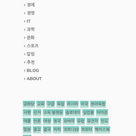
경제
경영
IT
과학
문화
스포츠
칼럼
추천
BLOG
ABOUT
공화당
교육
구글
독일
러시아
미국
분리독립
서평
선거
소득 불평등
슬로데이
실업률
아마존
애플
언론
여성
영국
오바마
유럽
유전자
인도
일본
종교
중국
커피
코로나19
트위터
페이스북