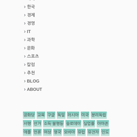
한국
경제
경영
IT
과학
문화
스포츠
칼럼
추천
BLOG
ABOUT
공화당
교육
구글
독일
러시아
미국
분리독립
서평
선거
소득 불평등
슬로데이
실업률
아마존
애플
언론
여성
영국
오바마
유럽
유전자
인도