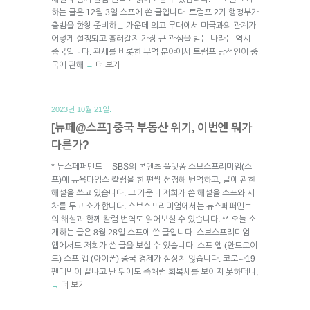
하는 글은 12월 3일 스프에 쓴 글입니다. 트럼프 2기 행정부가
출범을 한창 준비하는 가운데 외교 무대에서 미국과의 관계가
어떻게 설정되고 흘러갈지 가장 큰 관심을 받는 나라는 역시
중국입니다. 관세를 비롯한 무역 분야에서 트럼프 당선인이 중
국에 관해
더 보기
→
2023년 10월 21일.
[뉴페@스프] 중국 부동산 위기, 이번엔 뭐가
다른가?
* 뉴스페퍼민트는 SBS의 콘텐츠 플랫폼 스브스프리미엄(스
프)에 뉴욕타임스 칼럼을 한 편씩 선정해 번역하고, 글에 관한
해설을 쓰고 있습니다. 그 가운데 저희가 쓴 해설을 스프와 시
차를 두고 소개합니다. 스브스프리미엄에서는 뉴스페퍼민트
의 해설과 함께 칼럼 번역도 읽어보실 수 있습니다. ** 오늘 소
개하는 글은 8월 28일 스프에 쓴 글입니다. 스브스프리미엄
앱에서도 저희가 쓴 글을 보실 수 있습니다. 스프 앱 (안드로이
드) 스프 앱 (아이폰) 중국 경제가 심상치 않습니다. 코로나19
팬데믹이 끝나고 난 뒤에도 좀처럼 회복세를 보이지 못하더니,
더 보기
→