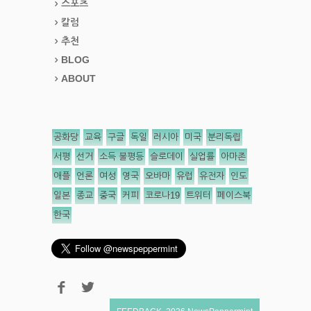
스포츠
칼럼
추천
BLOG
ABOUT
공화당
교육
구글
독일
러시아
미국
분리독립
서평
선거
소득 불평등
슬로데이
실업률
아마존
애플
언론
여성
영국
오바마
유럽
유전자
인도
일본
종교
중국
커피
코로나19
트위터
페이스북
한국