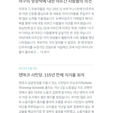
서구의 영향력에 대한 아프간 사람들의 의견
미국과 그 우방국들은 지난 10년 간 아프가니스탄에 민주주의
와 여권 신장을 중심으로 한 새로운 아이디어들을 주입하기 위
해 많은 노력을 기울였습니다. 뉴욕타임즈가 이메일과 페이스
북을 통해 이에 대한 아프간 사람들의 의견을 모아 봤습니다.
워싱턴에 살고 있는 22세 아프간계 미국인 학생: 이른바 “서구
식”이라는게 아프간 사람들에게 낯설기만 한 것은 아닙니다.
70년대에 아프간은 이미 여성들이 활발하게 사회 생활을 했던
나라였습니다. 부르카도 거의 찾아볼 수 없었죠. 한 때 번영과
민주주의를 누렸지만 전쟁으로 처참해진 곳에 이런 아이디어
들이 돌아오고
더 보기
→
2013년 5월 9일.
덴마크 사민당, 115년 만에 지지율 최저
덴마크 집권연정을 이끌고 있는 사민당의 쏘닝슈미트(Helle
Thorning-Schmidt) 총리는 지난 1일 노동절날 수도 코펜하
겐에서 열린 대규모 노동자 집회에 참석하는 대신 덴마크 서쪽
의 작은 도시에서 열린 행사를 찾았습니다. 하지만 많은 교사
와 노동자들이 총리를 쫓아와 조롱을 보내고 사민당의 정책에
비난을 퍼부었습니다. 교사들은 지난달 일부 경쟁력이 없는 학
교들을 폐교하기로 한 정부의 결정을 비판했고, 노동자들은 복