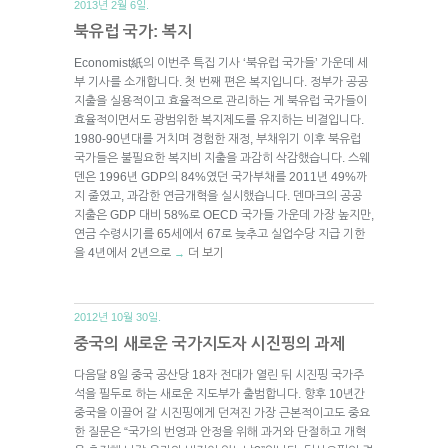
2013년 2월 6일.
북유럽 국가: 복지
Economist紙의 이번주 특집 기사 ‘북유럽 국가들’ 가운데 세
부 기사를 소개합니다. 첫 번째 편은 복지입니다. 정부가 공공
지출을 실용적이고 효율적으로 관리하는 게 북유럽 국가들이
효율적이면서도 광범위한 복지제도를 유지하는 비결입니다.
1980-90년대를 거치며 경험한 재정, 부채위기 이후 북유럽
국가들은 불필요한 복지비 지출을 과감히 삭감했습니다. 스웨
덴은 1996년 GDP의 84%였던 국가부채를 2011년 49%까
지 줄였고, 과감한 연금개혁을 실시했습니다. 덴마크의 공공
지출은 GDP 대비 58%로 OECD 국가들 가운데 가장 높지만,
연금 수령시기를 65세에서 67로 늦추고 실업수당 지급 기한
을 4년에서 2년으로
더 보기
→
2012년 10월 30일.
중국의 새로운 국가지도자 시진핑의 과제
다음달 8일 중국 공산당 18자 전대가 열린 뒤 시진핑 국가주
석을 필두로 하는 새로운 지도부가 출범합니다. 향후 10년간
중국을 이끌어 갈 시진핑에게 던져진 가장 근본적이고도 중요
한 질문은 “국가의 번영과 안정을 위해 과거와 단절하고 개혁