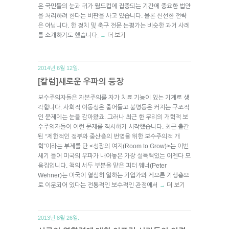
은 국민들의 눈과 귀가 월드컵에 집중되는 기간에 중요한 법안
을 처리하려 한다는 비판을 사고 있습니다. 물론 신선한 전략
은 아닙니다. 한 정치 및 축구 전문 논평가는 비슷한 과거 사례
를 소개하기도 했습니다.
더 보기
→
2014년 6월 12일.
[칼럼]새로운 우파의 등장
보수주의자들은 자본주의를 자가 치료 기능이 있는 기계로 생
각합니다. 사회적 이동성은 줄어들고 불평등은 커지는 구조적
인 문제에는 눈을 감아왔죠. 그러나 최근 한 무리의 개혁적 보
수주의자들이 이런 문제를 직시하기 시작했습니다. 최근 출간
된 “제한적인 정부와 중산층의 번영을 위한 보수주의적 개
혁”이라는 부제를 단 <성장의 여지(Room to Grow)>는 이번
세기 들어 미국의 우파가 내어놓은 가장 설득력있는 어젠다 모
음집입니다. 책의 서두 부분을 맡은 피터 웨너(Peter
Wehner)는 미국이 열심히 일하는 기업가와 게으른 기생충으
로 이분되어 있다는 전통적인 보수적인 관점에서
더 보기
→
2013년 8월 26일.