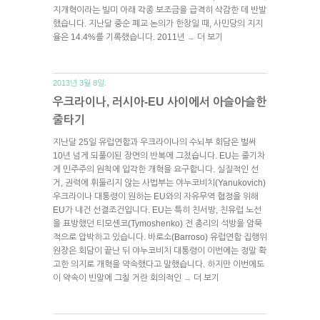
지개혁이라는 빌미 아래 각종 보조금을 급격히 삭감한 데 반발
했습니다. 지난달 중순 폐교 논의가 한창일 때, 사민당의 지지
율은 14.4%를 기록했습니다. 2011년
더 보기
→
2013년 3월 8일.
우크라이나, 러시아-EU 사이에서 아슬아슬한
줄타기
지난달 25일 유럽연합과 우크라이나의 수뇌부 회담은 벌써
10년 넘게 되풀이된 장면의 반복에 그쳤습니다. EU는 줄기차
게 민주주의 원칙에 입각한 개혁을 요구합니다. 실질적인 선
거, 권력에 휘둘리지 않는 사법부는 야누코비치(Yanukovich)
우크라이나 대통령이 원하는 EU와의 자유무역 협정을 위해
EU가 내건 선결조건입니다. EU는 특히 친서방, 친유럽 노선
을 표방했던 티모셴코(Tymoshenko) 전 총리의 석방을 암묵
적으로 압박하고 있습니다. 바로소(Barroso) 유럽연합 집행위
원장은 회담이 끝난 뒤 야누코비치 대통령이 이번에는 정말 확
고한 의지로 개혁을 약속했다고 말했습니다. 하지만 이번에도
이 약속이 빈말에 그칠 거란 회의적인
더 보기
→