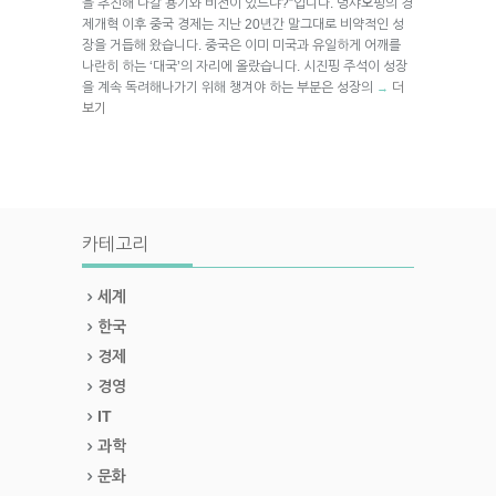
을 추진해 나갈 용기와 비전이 있느냐?”입니다. 덩샤오핑의 경
제개혁 이후 중국 경제는 지난 20년간 말그대로 비약적인 성
장을 거듭해 왔습니다. 중국은 이미 미국과 유일하게 어깨를
나란히 하는 ‘대국’의 자리에 올랐습니다. 시진핑 주석이 성장
을 계속 독려해나가기 위해 챙겨야 하는 부분은 성장의
더
→
보기
카테고리
세계
한국
경제
경영
IT
과학
문화