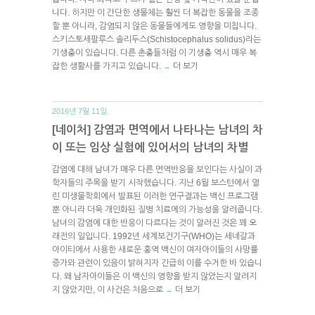
니다. 하지만 이 간단한 생물체는 훨씬 더 복잡한 동물을 조종
할 뿐 아니라, 감염되지 않은 동물들에게도 영향을 미칩니다.
스키스토세팔루스 솔리두스(Schistocephalus solidus)라는
기생충이 있습니다. 다른 촌충들처럼 이 기생충 역시 매우 복
잡한 생활사를 가지고 있습니다.
더 보기
→
2016년 7월 11일.
[네이처] 감염과 면역에서 나타나는 남녀의 차
이 또는 임상 실험에 있어서의 남녀의 차별
감염에 대해 남녀가 매우 다른 면역반응을 보인다는 사실이 과
학자들의 주목을 받기 시작했습니다. 지난 6월 보스턴에서 열
린 미생물학회에서 발표된 이러한 연구결과는 백신 프로그램
뿐 아니라 더욱 개인화된 질병 치료에의 가능성을 알려줍니다.
남녀의 감염에 대한 반응이 다르다는 것이 알려진 것은 꽤 오
래전의 일입니다. 1992년 세계보건기구(WHO)는 세네갈과
아이티에서 사용한 새로운 홍역 백신이 여자아이들의 사망률
증가와 관련이 있음이 밝혀지자 긴급히 이를 수거한 바 있습니
다. 왜 남자아이들은 이 백신의 영향을 받지 않았는지 알려지
지 않았지만, 이 사건은 처음으로
더 보기
→