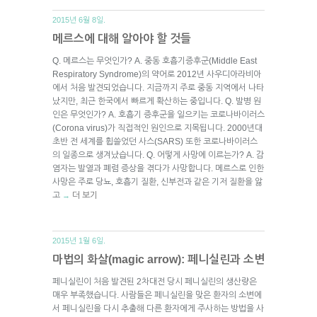
2015년 6월 8일.
메르스에 대해 알아야 할 것들
Q. 메르스는 무엇인가? A. 중동 호흡기증후군(Middle East
Respiratory Syndrome)의 약어로 2012년 사우디아라비아
에서 처음 발견되었습니다. 지금까지 주로 중동 지역에서 나타
났지만, 최근 한국에서 빠르게 확산하는 중입니다. Q. 발병 원
인은 무엇인가? A. 호흡기 증후군을 일으키는 코로나바이러스
(Corona virus)가 직접적인 원인으로 지목됩니다. 2000년대
초반 전 세계를 휩쓸었던 사스(SARS) 또한 코로나바이러스
의 일종으로 생겨났습니다. Q. 어떻게 사망에 이르는가? A. 감
염자는 발열과 폐렴 증상을 겪다가 사망합니다. 메르스로 인한
사망은 주로 당뇨, 호흡기 질환, 신부전과 같은 기저 질환을 앓
고
더 보기
→
2015년 1월 6일.
마법의 화살(magic arrow): 페니실린과 소변
페니실린이 처음 발견된 2차대전 당시 페니실린의 생산량은
매우 부족했습니다. 사람들은 페니실린을 맞은 환자의 소변에
서 페니실린을 다시 추출해 다른 환자에게 주사하는 방법을 사