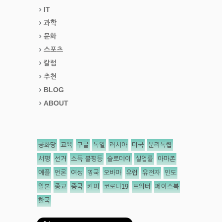
IT
과학
문화
스포츠
칼럼
추천
BLOG
ABOUT
공화당
교육
구글
독일
러시아
미국
분리독립
서평
선거
소득 불평등
슬로데이
실업률
아마존
애플
언론
여성
영국
오바마
유럽
유전자
인도
일본
종교
중국
커피
코로나19
트위터
페이스북
한국