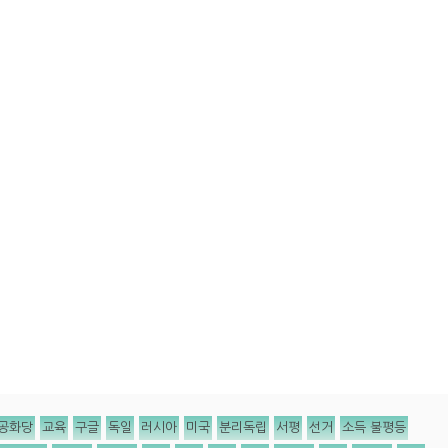
공화당
교육
구글
독일
러시아
미국
분리독립
서평
선거
소득 불평등