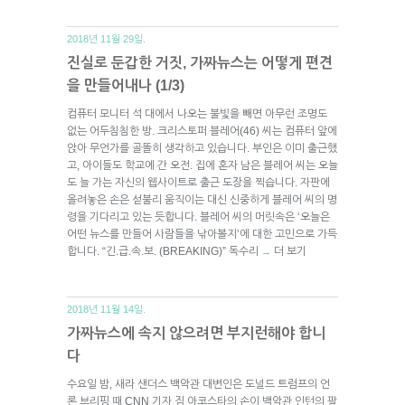
2018년 11월 29일.
진실로 둔갑한 거짓, 가짜뉴스는 어떻게 편견
을 만들어내나 (1/3)
컴퓨터 모니터 석 대에서 나오는 불빛을 빼면 아무런 조명도
없는 어두침침한 방. 크리스토퍼 블레어(46) 씨는 컴퓨터 앞에
앉아 무언가를 골똘히 생각하고 있습니다. 부인은 이미 출근했
고, 아이들도 학교에 간 오전. 집에 혼자 남은 블레어 씨는 오늘
도 늘 가는 자신의 웹사이트로 출근 도장을 찍습니다. 자판에
올려놓은 손은 섣불리 움직이는 대신 신중하게 블레어 씨의 명
령을 기다리고 있는 듯합니다. 블레어 씨의 머릿속은 ‘오늘은
어떤 뉴스를 만들어 사람들을 낚아볼지’에 대한 고민으로 가득
합니다. “긴.급.속.보. (BREAKING)” 독수리
더 보기
→
2018년 11월 14일.
가짜뉴스에 속지 않으려면 부지런해야 합니
다
수요일 밤, 새라 샌더스 백악관 대변인은 도널드 트럼프의 언
론 브리핑 때 CNN 기자 짐 아코스타의 손이 백악관 인턴의 팔