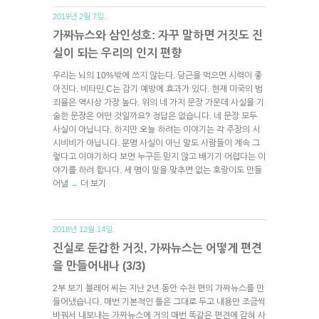
2019년 2월 7일.
가짜뉴스와 삼인성호: 자꾸 말하면 거짓도 진
실이 되는 우리의 인지 편향
우리는 뇌의 10%밖에 쓰지 않는다. 당근을 먹으면 시력이 좋
아진다. 비타민 C는 감기 예방에 효과가 있다. 현재 미국의 범
죄율은 역사상 가장 높다. 위의 네 가지 문장 가운데 사실을 기
술한 문장은 어떤 것일까요? 정답은 없습니다. 네 문장 모두
사실이 아닙니다. 하지만 오늘 하려는 이야기는 각 주장의 시
시비비가 아닙니다. 분명 사실이 아닌 말도 사람들이 계속 그
렇다고 이야기하다 보면 누구든 믿지 않고 배기기 어렵다는 이
야기를 하려 합니다. 세 명이 말을 맞추면 없는 호랑이도 만들
어낼
더 보기
→
2018년 12월 14일.
진실로 둔갑한 거짓, 가짜뉴스는 어떻게 편견
을 만들어내나 (3/3)
2부 보기 블레어 씨는 지난 2년 동안 수천 편의 가짜뉴스를 만
들어냈습니다. 매번 기본적인 틀은 그대로 두고 내용만 조금씩
바꿔서 내보내는 가짜뉴스에 거의 매번 똑같은 편견에 갇혀 사