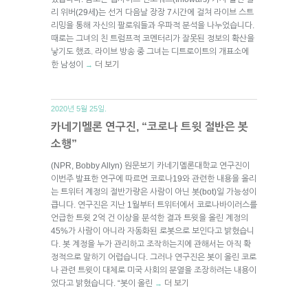
리 위버(29세)는 선거 다음날 장장 7시간에 걸쳐 라이브 스트
리밍을 통해 자신의 팔로워들과 우파적 분석을 나누었습니다.
때로는 그녀의 친 트럼프적 코멘터리가 잘못된 정보의 확산을
낳기도 했죠. 라이브 방송 중 그녀는 디트로이트의 개표소에
한 남성이
더 보기
→
2020년 5월 25일.
카네기멜론 연구진, “코로나 트윗 절반은 봇
소행”
(NPR, Bobby Allyn) 원문보기 카네기멜론대학교 연구진이
이번주 발표한 연구에 따르면 코로나19와 관련한 내용을 올리
는 트위터 계정의 절반가량은 사람이 아닌 봇(bot)일 가능성이
큽니다. 연구진은 지난 1월부터 트위터에서 코로나바이러스를
언급한 트윗 2억 건 이상을 분석한 결과 트윗을 올린 계정의
45%가 사람이 아니라 자동화된 로봇으로 보인다고 밝혔습니
다. 봇 계정을 누가 관리하고 조작하는지에 관해서는 아직 확
정적으로 말하기 어렵습니다. 그러나 연구진은 봇이 올린 코로
나 관련 트윗이 대체로 미국 사회의 분열을 조장하려는 내용이
었다고 밝혔습니다. “봇이 올린
더 보기
→