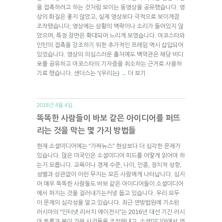
을 접촉하려고 하는 것처럼 보이는 동영상을 공유했습니다. 영
상의 화질은 좋지 않았고, 실제 영상보다 극적으로 보이게끔
조작됐습니다; 영상에는 상황의 맥락이나 소리가 들어있지 않
았으며, 특정 장면은 확대되어 느리게 보였습니다. 아코스타와
인턴의 접촉을 강조하기 위한 추가적인 프레임 역시 삽입되어
있었습니다. 영상의 의심스러운 출처에도 백악관은 해당 비디
오를 공유하고 아코스타의 기자증을 취소하는 근거로 사용하
기로 했습니다. 샌더스는 “(우리는)
더 보기
→
2018년 4월 4일.
똑똑한 사람들이 바보 같은 아이디어를 퍼뜨
리는 것을 막는 몇 가지 방법들
현재 소셜미디어에는 “가짜뉴스” 현상보다 더 심각한 문제가
있습니다. 많은 미국인은 소셜미디어 피드를 어떻게 읽어야 하
는지 모릅니다. 교육이나 경제 수준, 나이, 인종, 정치적 성향,
성별과 상관없이 이런 무지는 모든 사람에게 나타납니다. 심지
어 매우 똑똑한 사람들도 바보 같은 아이디어들이 소셜미디어
에서 퍼지는 것을 걸러내기는커녕 돕고 있습니다. 우리 모두
이 문제의 심각성을 알고 있습니다. 최근 연방법원에 기소된
러시아의 “인터넷 리서치 에이전시”는 2016년 대선 기간 러시
아 트롤과 봇이 가짜 사건들을 조작해내고, 소셜미디어에서 영