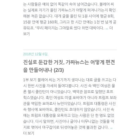
는 사람들은 예외 없이 똑같이 속아 넘어갔습니다. 블레어 씨
는 실제로 자기가 올린 가짜뉴스가 어떻게 퍼져나가는지 확인
해본 적은 없습니다. 대개 글을 올린 뒤 1분 사이에 평균 8회,
15분 안에 평균 160회, 그리고 한 시간 안에는 1천 번 넘게 공
유되죠. “우리 페이지는 그야말로 썼다 하면 대박이다.
더
→
보기
2018년 12월 6일.
진실로 둔갑한 거짓, 가짜뉴스는 어떻게 편견
을 만들어내나 (2/3)
1부 보기 블레어 씨는 거기까지 생각나는 대로 글을 쓰고는 다
시 한번 사진을 자세히 들여다봅니다. 사진 속 백인 여성은 물
론 첼시 클린턴이 아니었습니다. 백악관 참모로 일했던 호프
힉스였습니다. 흑인 여성도 미셸 오바마가 아니라 트럼프 보좌
관을 역임한 오마로사 뉴먼이었습니다. 트럼프 대통령은 사진
속 행사에 오바마도, 클린턴도 초대하지 않았습니다. 사진 속
에는 트럼프 대통령을 모욕하고 있는 사람은 단 한 명도 없었
습니다. 다시 말하면, 사진이나 글이나 터무니없는 것들을 억
지로 엮어서 마구잡이로 뒤섞어놓은 것에 불과한 겁니다.
→
더 보기