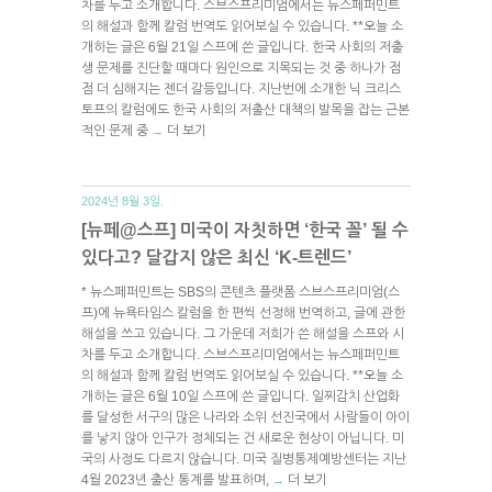
차를 두고 소개합니다. 스브스프리미엄에서는 뉴스페퍼민트
의 해설과 함께 칼럼 번역도 읽어보실 수 있습니다. **오늘 소
개하는 글은 6월 21일 스프에 쓴 글입니다. 한국 사회의 저출
생 문제를 진단할 때마다 원인으로 지목되는 것 중 하나가 점
점 더 심해지는 젠더 갈등입니다. 지난번에 소개한 닉 크리스
토프의 칼럼에도 한국 사회의 저출산 대책의 발목을 잡는 근본
적인 문제 중
더 보기
→
2024년 8월 3일.
[뉴페@스프] 미국이 자칫하면 ‘한국 꼴’ 될 수
있다고? 달갑지 않은 최신 ‘K-트렌드’
* 뉴스페퍼민트는 SBS의 콘텐츠 플랫폼 스브스프리미엄(스
프)에 뉴욕타임스 칼럼을 한 편씩 선정해 번역하고, 글에 관한
해설을 쓰고 있습니다. 그 가운데 저희가 쓴 해설을 스프와 시
차를 두고 소개합니다. 스브스프리미엄에서는 뉴스페퍼민트
의 해설과 함께 칼럼 번역도 읽어보실 수 있습니다. **오늘 소
개하는 글은 6월 10일 스프에 쓴 글입니다. 일찌감치 산업화
를 달성한 서구의 많은 나라와 소위 선진국에서 사람들이 아이
를 낳지 않아 인구가 정체되는 건 새로운 현상이 아닙니다. 미
국의 사정도 다르지 않습니다. 미국 질병통제예방센터는 지난
4월 2023년 출산 통계를 발표하며,
더 보기
→