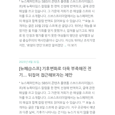
* 뉴스페퍼민트는 SBS의 콘텐츠 플랫폼 스브스프리미엄(스
프)에 뉴욕타임스 칼럼을 한 편씩 선정해 번역하고, 글에 관한
해설을 쓰고 있습니다. 그 가운데 저희가 쓴 해설을 스프와 시
차를 두고 소개합니다. 스브스프리미엄에서는 뉴스페퍼민트
의 해설과 함께 칼럼 번역도 읽어보실 수 있습니다. **오늘 소
개하는 글은 10월 23일 스프에 쓴 글입니다. 뛰어난 재능을 보
였지만 꽃 피울 기회를 얻지 못했거나, 업적을 남기고도 제대
로 된 인정과 평가를 받지 못한 여성들의 명단은 성차별과 남
성 중심주의의 역사만큼이나 깁니다. 자신도 뛰어난 조각가였
지만, ‘로댕의 연인’으로만 알려졌던
더 보기
→
2023년 8월 31일.
[뉴페@스프] 기후변화로 더욱 부족해진 전
기… 뒤집어 접근해보자는 제안
* 뉴스페퍼민트는 SBS의 콘텐츠 플랫폼 스브스프리미엄(스
프)에 뉴욕타임스 칼럼을 한 편씩 선정해 번역하고, 글에 관한
해설을 쓰고 있습니다. 그 가운데 저희가 쓴 해설을 스프와 시
차를 두고 소개합니다. 스브스프리미엄에서는 뉴스페퍼민트
의 해설과 함께 칼럼 번역도 읽어보실 수 있습니다. ** 오늘 소
개하는 글은 7월 8일 스프에 쓴 글입니다. 지구 곳곳에서 예년
과 다른 날씨, 기후가 나타나는 건 더는 뉴스가 되지 않을 만큼