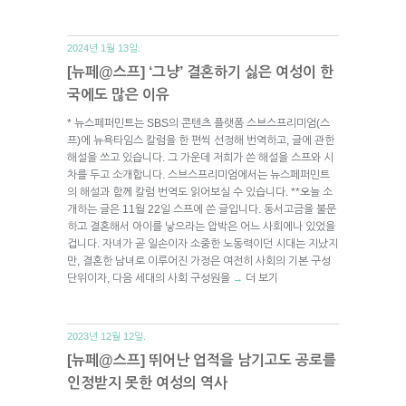
2024년 1월 13일.
[뉴페@스프] ‘그냥’ 결혼하기 싫은 여성이 한
국에도 많은 이유
* 뉴스페퍼민트는 SBS의 콘텐츠 플랫폼 스브스프리미엄(스
프)에 뉴욕타임스 칼럼을 한 편씩 선정해 번역하고, 글에 관한
해설을 쓰고 있습니다. 그 가운데 저희가 쓴 해설을 스프와 시
차를 두고 소개합니다. 스브스프리미엄에서는 뉴스페퍼민트
의 해설과 함께 칼럼 번역도 읽어보실 수 있습니다. **오늘 소
개하는 글은 11월 22일 스프에 쓴 글입니다. 동서고금을 불문
하고 결혼해서 아이를 낳으라는 압박은 어느 사회에나 있었을
겁니다. 자녀가 곧 일손이자 소중한 노동력이던 시대는 지났지
만, 결혼한 남녀로 이루어진 가정은 여전히 사회의 기본 구성
단위이자, 다음 세대의 사회 구성원을
더 보기
→
2023년 12월 12일.
[뉴페@스프] 뛰어난 업적을 남기고도 공로를
인정받지 못한 여성의 역사