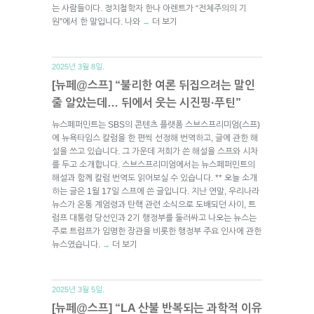
는 사람들이다. 정치철학자 한나 아렌트가 “전체주의의 기
원”에서 한 말입니다. 나와
더 보기
→
2025년 3월 8일.
[뉴페@스프] “불리한 여론 뒤집으려는 말인
줄 알았는데… 뒤에서 웃는 시진핑·푸틴”
뉴스페퍼민트는 SBS의 콘텐츠 플랫폼 스브스프리미엄(스프)
에 뉴욕타임스 칼럼을 한 편씩 선정해 번역하고, 글에 관한 해
설을 쓰고 있습니다. 그 가운데 저희가 쓴 해설을 스프와 시차
를 두고 소개합니다. 스브스프리미엄에서는 뉴스페퍼민트의
해설과 함께 칼럼 번역도 읽어보실 수 있습니다. ** 오늘 소개
하는 글은 1월 17일 스프에 쓴 글입니다. 지난 연말, 우리나라
뉴스가 온통 계엄령과 탄핵 관련 소식으로 도배되던 사이, 트
럼프 대통령 당선인과 2기 행정부를 둘러싸고 나오는 뉴스는
주로 트럼프가 임명한 장관을 비롯한 행정부 주요 인사에 관한
뉴스였습니다.
더 보기
→
2025년 3월 5일.
[뉴페@스프] “LA 산불 반복되는 과학적 이유