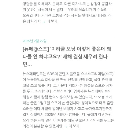
경험을 잘 이해하지 못하고, 다른 이가 느끼는 감정에 공감하
지 못하는 사람이 너무 많다는 우려의 목소리가 자주 들리는
요즘입니다. 커다란 고통을 겪는 사람들 앞에서도 내 몸의 작
은 상처가 더
더 보기
→
2025년 2월 22일.
[뉴페@스프] ‘미라클 모닝 이렇게 좋은데 왜
다들 안 하냐고요?’ 새해 결심 세우려 한다
면…
뉴스페퍼민트는 SBS의 콘텐츠 플랫폼 스브스프리미엄(스프)
에 뉴욕타임스 칼럼을 한 편씩 선정해 번역하고, 글에 관한 해
설을 쓰고 있습니다. 그 가운데 저희가 쓴 해설을 스프와 시차
를 두고 소개합니다. 스브스프리미엄에서는 뉴스페퍼민트의
해설과 함께 칼럼 번역도 읽어보실 수 있습니다. ** 오늘 소개
하는 글은 1월 7일 스프에 쓴 글입니다. 정치적으로 매우 혼란
스러운 데다 세밑에 일어난 비행기 사고로 국가애도기간까지
겹친 상황에서 2025년 새해가 밝았습니다. 올해가 예년처럼
으레 하는 새해 결심 이야기를 해도 괜찮은 시기인지를 두고는
의견이 분분할 수 있겠지만,
더 보기
→