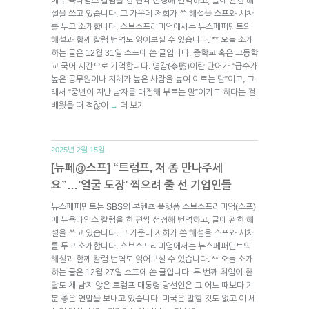
에 뉴욕타임스 칼럼을 한 편씩 선정해 번역하고, 글에 관한 해
설을 쓰고 있습니다. 그 가운데 저희가 쓴 해설을 스프와 시차
를 두고 소개합니다. 스브스프리미엄에서는 뉴스페퍼민트의
해설과 함께 칼럼 번역도 읽어보실 수 있습니다. ** 오늘 소개
하는 글은 12월 31일 스프에 쓴 글입니다. 중학교 혹은 고등학
교 국어 시간으로 기억합니다. 영감(令監)이란 단어가 “급수가
높은 공무원이나 지체가 높은 사람을 높여 이르는 말”이고, 그
래서 “중년이 지난 남자를 대접해 부르는 말”이기도 하다는 걸
배웠을 때 적잖이
더 보기
→
2025년 2월 15일.
[뉴페@스프] “트럼프, 저 좀 만나주세
요”…’얼굴 도장’ 찍으려 줄 선 기업인들
뉴스페퍼민트는 SBS의 콘텐츠 플랫폼 스브스프리미엄(스프)
에 뉴욕타임스 칼럼을 한 편씩 선정해 번역하고, 글에 관한 해
설을 쓰고 있습니다. 그 가운데 저희가 쓴 해설을 스프와 시차
를 두고 소개합니다. 스브스프리미엄에서는 뉴스페퍼민트의
해설과 함께 칼럼 번역도 읽어보실 수 있습니다. ** 오늘 소개
하는 글은 12월 27일 스프에 쓴 글입니다. 두 번째 취임이 한
달도 채 남지 않은 트럼프 대통령 당선인은 그 어느 때보다 기
분 좋은 연말을 보내고 있습니다. 미국은 말할 것도 없고 이 세