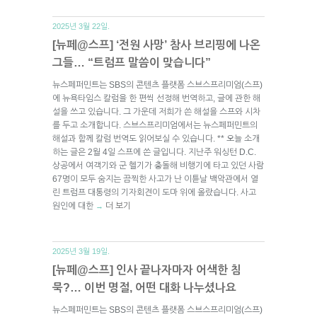
2025년 3월 22일.
[뉴페@스프] ‘전원 사망’ 참사 브리핑에 나온
그들… “트럼프 말씀이 맞습니다”
뉴스페퍼민트는 SBS의 콘텐츠 플랫폼 스브스프리미엄(스프)
에 뉴욕타임스 칼럼을 한 편씩 선정해 번역하고, 글에 관한 해
설을 쓰고 있습니다. 그 가운데 저희가 쓴 해설을 스프와 시차
를 두고 소개합니다. 스브스프리미엄에서는 뉴스페퍼민트의
해설과 함께 칼럼 번역도 읽어보실 수 있습니다. ** 오늘 소개
하는 글은 2월 4일 스프에 쓴 글입니다. 지난주 워싱턴 D.C.
상공에서 여객기와 군 헬기가 충돌해 비행기에 타고 있던 사람
67명이 모두 숨지는 끔찍한 사고가 난 이튿날 백악관에서 열
린 트럼프 대통령의 기자회견이 도마 위에 올랐습니다. 사고
원인에 대한
더 보기
→
2025년 3월 19일.
[뉴페@스프] 인사 끝나자마자 어색한 침
묵?… 이번 명절, 어떤 대화 나누셨나요
뉴스페퍼민트는 SBS의 콘텐츠 플랫폼 스브스프리미엄(스프)