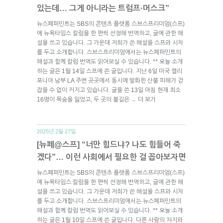
있는데… 그게 아니라는 트럼프·머스크”
뉴스페퍼민트는 SBS의 콘텐츠 플랫폼 스브스프리미엄(스프)
에 뉴욕타임스 칼럼을 한 편씩 선정해 번역하고, 글에 관한 해
설을 쓰고 있습니다. 그 가운데 저희가 쓴 해설을 스프와 시차
를 두고 소개합니다. 스브스프리미엄에서는 뉴스페퍼민트의
해설과 함께 칼럼 번역도 읽어보실 수 있습니다. ** 오늘 소개
하는 글은 1월 14일 스프에 쓴 글입니다. 지난 6일 미국 캘리
포니아 남부 LA 주변 곳곳에서 동시에 발화한 산불 피해가 걷
잡을 수 없이 커지고 있습니다. 글을 쓴 13일 아침 현재 최소
16명이 목숨을 잃었고, 두 곳의 불길은
더 보기
→
2025년 2월 27일.
[뉴페@스프] “너만 힘드냐? 나도 힘들어 죽
겠다”… 이런 사회에서 필요한 걸 꼽아보자면
뉴스페퍼민트는 SBS의 콘텐츠 플랫폼 스브스프리미엄(스프)
에 뉴욕타임스 칼럼을 한 편씩 선정해 번역하고, 글에 관한 해
설을 쓰고 있습니다. 그 가운데 저희가 쓴 해설을 스프와 시차
를 두고 소개합니다. 스브스프리미엄에서는 뉴스페퍼민트의
해설과 함께 칼럼 번역도 읽어보실 수 있습니다. ** 오늘 소개
하는 글은 1월 10일 스프에 쓴 글입니다. 다른 사람의 처지와