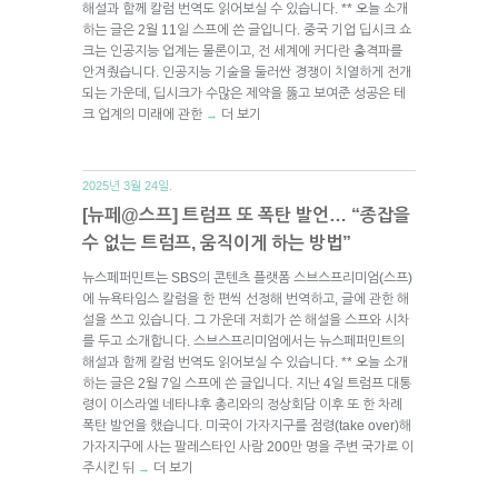
해설과 함께 칼럼 번역도 읽어보실 수 있습니다. ** 오늘 소개
하는 글은 2월 11일 스프에 쓴 글입니다. 중국 기업 딥시크 쇼
크는 인공지능 업계는 물론이고, 전 세계에 커다란 충격파를
안겨줬습니다. 인공지능 기술을 둘러싼 경쟁이 치열하게 전개
되는 가운데, 딥시크가 수많은 제약을 뚫고 보여준 성공은 테
크 업계의 미래에 관한
더 보기
→
2025년 3월 24일.
[뉴페@스프] 트럼프 또 폭탄 발언… “종잡을
수 없는 트럼프, 움직이게 하는 방법”
뉴스페퍼민트는 SBS의 콘텐츠 플랫폼 스브스프리미엄(스프)
에 뉴욕타임스 칼럼을 한 편씩 선정해 번역하고, 글에 관한 해
설을 쓰고 있습니다. 그 가운데 저희가 쓴 해설을 스프와 시차
를 두고 소개합니다. 스브스프리미엄에서는 뉴스페퍼민트의
해설과 함께 칼럼 번역도 읽어보실 수 있습니다. ** 오늘 소개
하는 글은 2월 7일 스프에 쓴 글입니다. 지난 4일 트럼프 대통
령이 이스라엘 네타냐후 총리와의 정상회담 이후 또 한 차례
폭탄 발언을 했습니다. 미국이 가자지구를 점령(take over)해
가자지구에 사는 팔레스타인 사람 200만 명을 주변 국가로 이
주시킨 뒤
더 보기
→