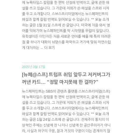
에 뉴욕타임스 칼럼을 한 편씩 선정해 번역하고, 글에 관한 해
설을 쓰고 있습니다. 그 가운데 저희가 쓴 해설을 스프와 시차
를 두고 소개합니다. 스브스프리미엄에서는 뉴스페퍼민트의
해설과 함께 칼럼 번역도 읽어보실 수 있습니다. ** 오늘 소개
하는 글은 1월 31일 스프에 쓴 글입니다. 미국에 처음 와서 영
어를 익혀가며 뉴스페퍼민트를 막 시작했을 무렵의 일입니다.
유학생이든 이민자든 처음 새로운 언어를 배울 때 특히 어려운
점 중 하나가 대화의 뉘앙스를 파악하고 거기에 맞춰 자연스럽
게 대처하는
더 보기
→
2025년 3월 17일.
[뉴페@스프] 트럼프 취임 앞두고 저커버그가
꺼낸 카드… “정말 마지못해 한 걸까?”
뉴스페퍼민트는 SBS의 콘텐츠 플랫폼 스브스프리미엄(스프)
에 뉴욕타임스 칼럼을 한 편씩 선정해 번역하고, 글에 관한 해
설을 쓰고 있습니다. 그 가운데 저희가 쓴 해설을 스프와 시차
를 두고 소개합니다. 스브스프리미엄에서는 뉴스페퍼민트의
해설과 함께 칼럼 번역도 읽어보실 수 있습니다. ** 오늘 소개
하는 글은 1월 24일 스프에 쓴 글입니다. 전체주의 통치의 이
상적인 주체는 신념에 찬 나치나 신념에 찬 공산주의자가 아니
라, 사실과 허구의 구분, 참과 거짓의 구분이 더는 존재하지 않