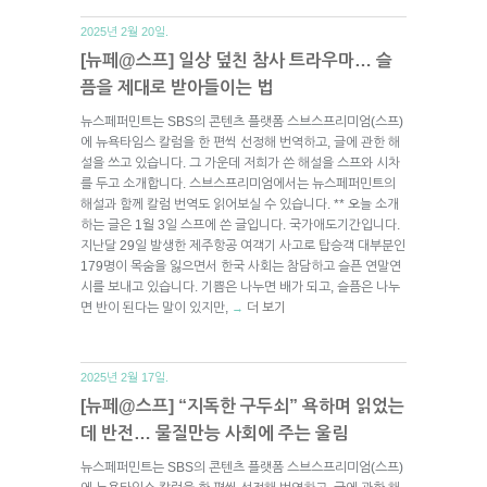
2025년 2월 20일.
[뉴페@스프] 일상 덮친 참사 트라우마… 슬
픔을 제대로 받아들이는 법
뉴스페퍼민트는 SBS의 콘텐츠 플랫폼 스브스프리미엄(스프)
에 뉴욕타임스 칼럼을 한 편씩 선정해 번역하고, 글에 관한 해
설을 쓰고 있습니다. 그 가운데 저희가 쓴 해설을 스프와 시차
를 두고 소개합니다. 스브스프리미엄에서는 뉴스페퍼민트의
해설과 함께 칼럼 번역도 읽어보실 수 있습니다. ** 오늘 소개
하는 글은 1월 3일 스프에 쓴 글입니다. 국가애도기간입니다.
지난달 29일 발생한 제주항공 여객기 사고로 탑승객 대부분인
179명이 목숨을 잃으면서 한국 사회는 참담하고 슬픈 연말연
시를 보내고 있습니다. 기쁨은 나누면 배가 되고, 슬픔은 나누
면 반이 된다는 말이 있지만,
더 보기
→
2025년 2월 17일.
[뉴페@스프] “지독한 구두쇠” 욕하며 읽었는
데 반전… 물질만능 사회에 주는 울림
뉴스페퍼민트는 SBS의 콘텐츠 플랫폼 스브스프리미엄(스프)