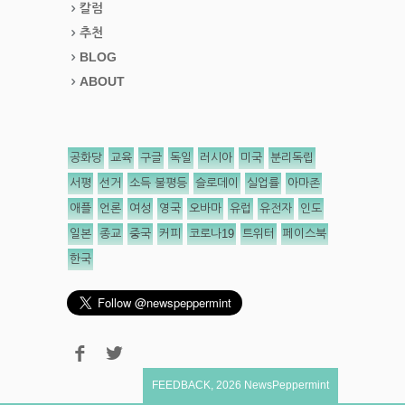
칼럼
추천
BLOG
ABOUT
공화당
교육
구글
독일
러시아
미국
분리독립
서평
선거
소득 불평등
슬로데이
실업률
아마존
애플
언론
여성
영국
오바마
유럽
유전자
인도
일본
종교
중국
커피
코로나19
트위터
페이스북
한국
FEEDBACK
,
2026
NewsPeppermint