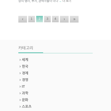
상의 명사, 부자, 권력자들이 너나
더 보기
→
‹
›
»
1
2
3
4
카테고리
세계
한국
경제
경영
IT
과학
문화
스포츠