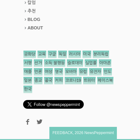
칼럼
추천
BLOG
ABOUT
공화당
교육
구글
독일
러시아
미국
분리독립
서평
선거
소득 불평등
슬로데이
실업률
아마존
애플
언론
여성
영국
오바마
유럽
유전자
인도
일본
종교
중국
커피
코로나19
트위터
페이스북
한국
FEEDBACK
,
2026
NewsPeppermint