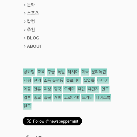
문화
스포츠
칼럼
추천
BLOG
ABOUT
공화당
교육
구글
독일
러시아
미국
분리독립
서평
선거
소득 불평등
슬로데이
실업률
아마존
애플
언론
여성
영국
오바마
유럽
유전자
인도
일본
종교
중국
커피
코로나19
트위터
페이스북
한국