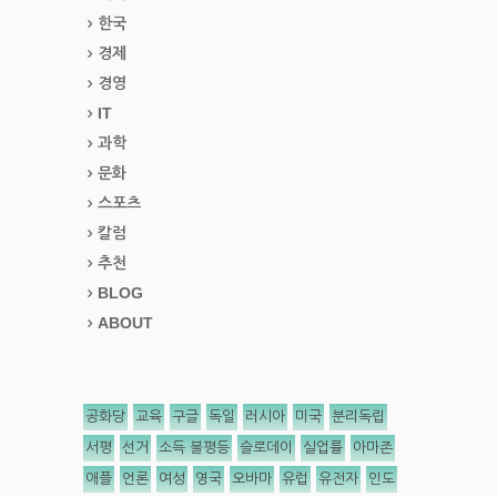
한국
경제
경영
IT
과학
문화
스포츠
칼럼
추천
BLOG
ABOUT
공화당
교육
구글
독일
러시아
미국
분리독립
서평
선거
소득 불평등
슬로데이
실업률
아마존
애플
언론
여성
영국
오바마
유럽
유전자
인도