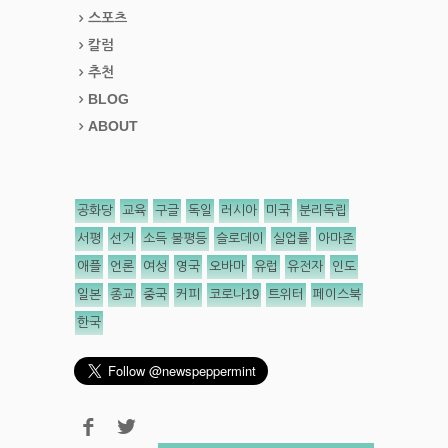
스포츠
칼럼
추천
BLOG
ABOUT
공화당
교육
구글
독일
러시아
미국
분리독립
서평
선거
소득 불평등
슬로데이
실업률
아마존
애플
언론
여성
영국
오바마
유럽
유전자
인도
일본
종교
중국
커피
코로나19
트위터
페이스북
한국