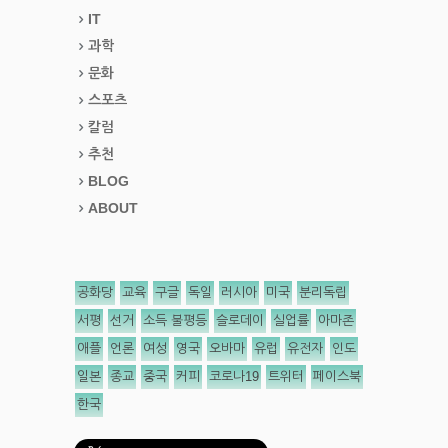
IT
과학
문화
스포츠
칼럼
추천
BLOG
ABOUT
공화당
교육
구글
독일
러시아
미국
분리독립
서평
선거
소득 불평등
슬로데이
실업률
아마존
애플
언론
여성
영국
오바마
유럽
유전자
인도
일본
종교
중국
커피
코로나19
트위터
페이스북
한국