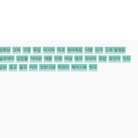
공화당
교육
구글
독일
러시아
미국
분리독립
서평
선거
소득 불평등
슬로데이
실업률
아마존
애플
언론
여성
영국
오바마
유럽
유전자
인도
일본
종교
중국
커피
코로나19
트위터
페이스북
한국