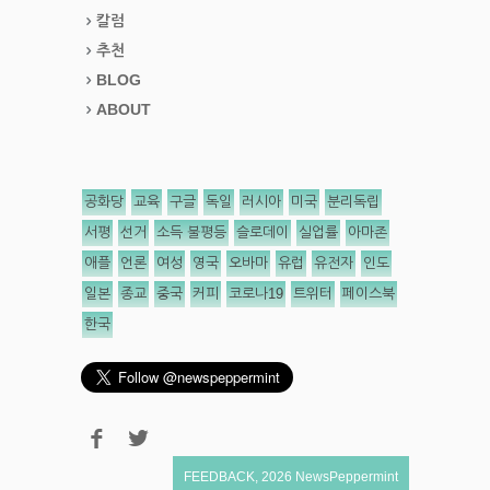
칼럼
추천
BLOG
ABOUT
공화당
교육
구글
독일
러시아
미국
분리독립
서평
선거
소득 불평등
슬로데이
실업률
아마존
애플
언론
여성
영국
오바마
유럽
유전자
인도
일본
종교
중국
커피
코로나19
트위터
페이스북
한국
FEEDBACK
,
2026
NewsPeppermint