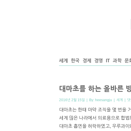
세계
한국
경제
경영
IT
과학
문
대마초를 하는 올바른 
2016년 2월 15일 | By:
heesangju
|
세계
|
댓
대마초는 한때 마약 조직을 몇 번을 
세계 많은 나라에서 의료용으로 합법
대마초 흡연을 허락하였고, 우루과이