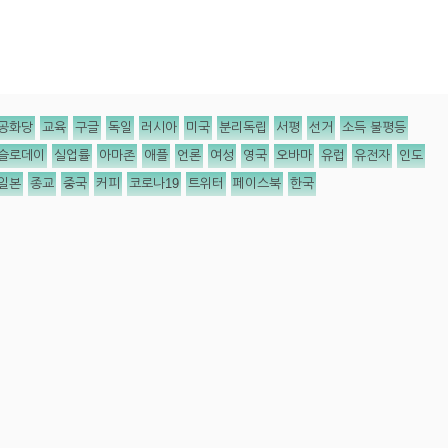
공화당
교육
구글
독일
러시아
미국
분리독립
서평
선거
소득 불평등
슬로데이
실업률
아마존
애플
언론
여성
영국
오바마
유럽
유전자
인도
일본
종교
중국
커피
코로나19
트위터
페이스북
한국