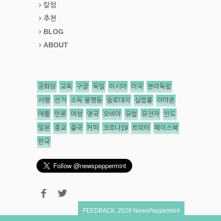
칼럼
추천
BLOG
ABOUT
공화당
교육
구글
독일
러시아
미국
분리독립
서평
선거
소득 불평등
슬로데이
실업률
아마존
애플
언론
여성
영국
오바마
유럽
유전자
인도
일본
종교
중국
커피
코로나19
트위터
페이스북
한국
FEEDBACK
,
2026
NewsPeppermint