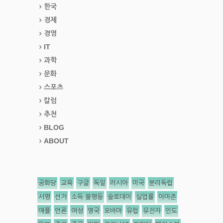
한국
경제
경영
IT
과학
문화
스포츠
칼럼
추천
BLOG
ABOUT
공화당
교육
구글
독일
러시아
미국
분리독립
서평
선거
소득 불평등
슬로데이
실업률
아마존
애플
언론
여성
영국
오바마
유럽
유전자
인도