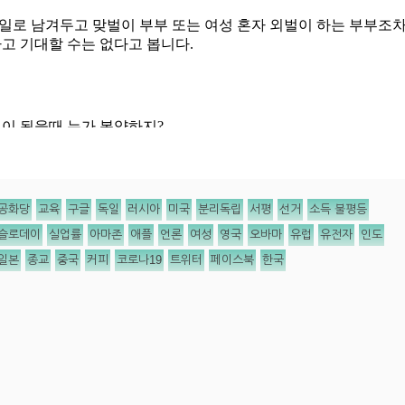
공화당
교육
구글
독일
러시아
미국
분리독립
서평
선거
소득 불평등
슬로데이
실업률
아마존
애플
언론
여성
영국
오바마
유럽
유전자
인도
일본
종교
중국
커피
코로나19
트위터
페이스북
한국