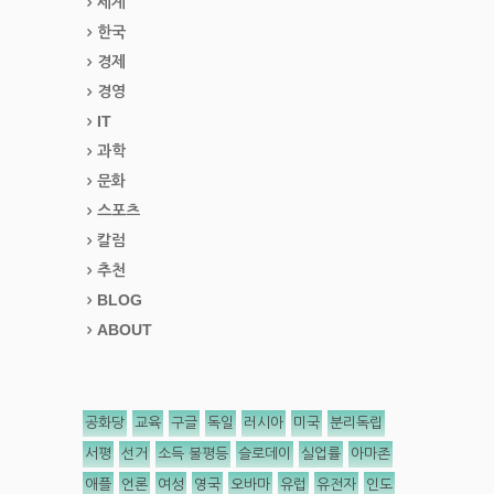
세계
한국
경제
경영
IT
과학
문화
스포츠
칼럼
추천
BLOG
ABOUT
공화당
교육
구글
독일
러시아
미국
분리독립
서평
선거
소득 불평등
슬로데이
실업률
아마존
애플
언론
여성
영국
오바마
유럽
유전자
인도