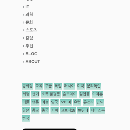
IT
과학
문화
스포츠
칼럼
추천
BLOG
ABOUT
공화당
교육
구글
독일
러시아
미국
분리독립
서평
선거
소득 불평등
슬로데이
실업률
아마존
애플
언론
여성
영국
오바마
유럽
유전자
인도
일본
종교
중국
커피
코로나19
트위터
페이스북
한국