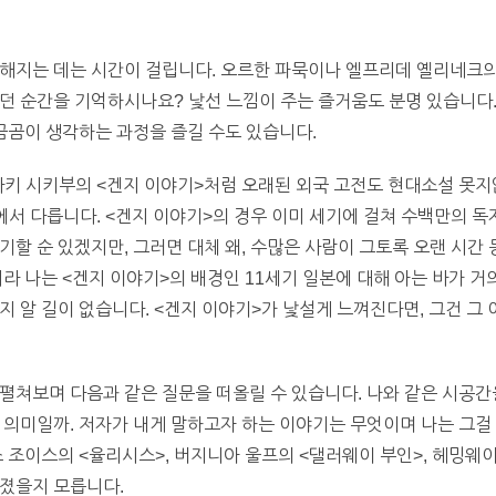
해지는 데는 시간이 걸립니다. 오르한 파묵이나 엘프리데 옐리네크의 
던 순간을 기억하시나요? 낯선 느낌이 주는 즐거움도 분명 있습니다.
 곰곰이 생각하는 과정을 즐길 수도 있습니다.
사키 시키부의 <겐지 이야기>처럼 오래된 외국 고전도 현대소설 못지
에서 다릅니다. <겐지 이야기>의 경우 이미 세기에 걸쳐 수백만의 독
기할 순 있겠지만, 그러면 대체 왜, 수많은 사람이 그토록 오랜 시간
라 나는 <겐지 이야기>의 배경인 11세기 일본에 대해 아는 바가 거
지 알 길이 없습니다. <겐지 이야기>가 낯설게 느껴진다면, 그건 그
펼쳐보며 다음과 같은 질문을 떠올릴 수 있습니다. 나와 같은 시공간
 의미일까. 저자가 내게 말하고자 하는 이야기는 무엇이며 나는 그걸
스 조이스의 <율리시스>, 버지니아 울프의 <댈러웨이 부인>, 헤밍웨이
던졌을지 모릅니다.