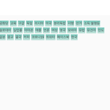
공화당
교육
구글
독일
러시아
미국
분리독립
서평
선거
소득 불평등
슬로데이
실업률
아마존
애플
언론
여성
영국
오바마
유럽
유전자
인도
일본
종교
중국
커피
코로나19
트위터
페이스북
한국