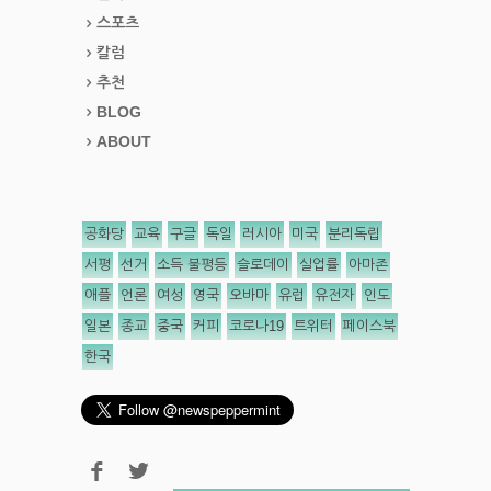
스포츠
칼럼
추천
BLOG
ABOUT
공화당
교육
구글
독일
러시아
미국
분리독립
서평
선거
소득 불평등
슬로데이
실업률
아마존
애플
언론
여성
영국
오바마
유럽
유전자
인도
일본
종교
중국
커피
코로나19
트위터
페이스북
한국