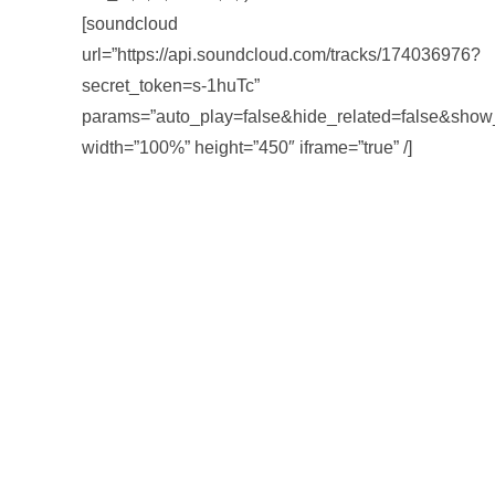
[soundcloud
url=”https://api.soundcloud.com/tracks/174036976?
secret_token=s-1huTc”
params=”auto_play=false&hide_related=false&sho
width=”100%” height=”450″ iframe=”true” /]