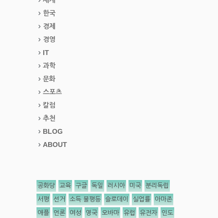
한국
경제
경영
IT
과학
문화
스포츠
칼럼
추천
BLOG
ABOUT
공화당
교육
구글
독일
러시아
미국
분리독립
서평
선거
소득 불평등
슬로데이
실업률
아마존
애플
언론
여성
영국
오바마
유럽
유전자
인도