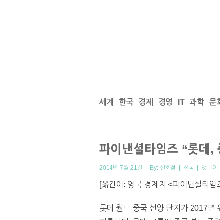
세계
한국
경제
경영
IT
과학
문
파이낸셜타임즈 “롯데, 
2014년 7월 21일 | By:
신호철
|
한국
|
댓글이
[옮긴이: 영국 경제지 <파이낸셜타임즈
롯데 월드 중국 선양 단지가 2017년 