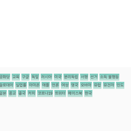
공화당
교육
구글
독일
러시아
미국
분리독립
서평
선거
소득 불평등
슬로데이
실업률
아마존
애플
언론
여성
영국
오바마
유럽
유전자
인도
일본
종교
중국
커피
코로나19
트위터
페이스북
한국