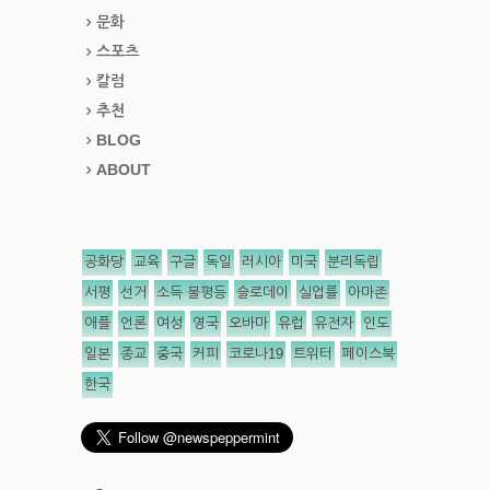
문화
스포츠
칼럼
추천
BLOG
ABOUT
공화당
교육
구글
독일
러시아
미국
분리독립
서평
선거
소득 불평등
슬로데이
실업률
아마존
애플
언론
여성
영국
오바마
유럽
유전자
인도
일본
종교
중국
커피
코로나19
트위터
페이스북
한국