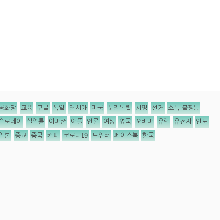
공화당
교육
구글
독일
러시아
미국
분리독립
서평
선거
소득 불평등
슬로데이
실업률
아마존
애플
언론
여성
영국
오바마
유럽
유전자
인도
일본
종교
중국
커피
코로나19
트위터
페이스북
한국