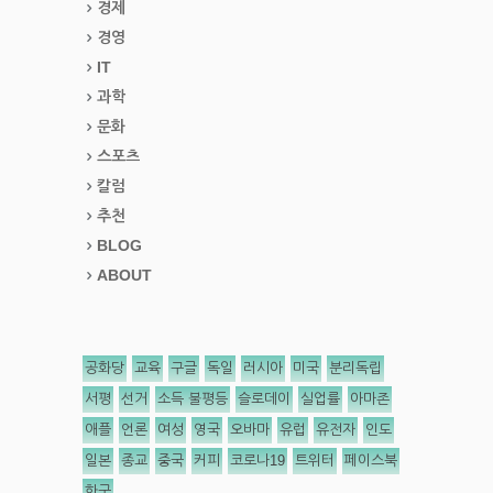
경제
경영
IT
과학
문화
스포츠
칼럼
추천
BLOG
ABOUT
공화당
교육
구글
독일
러시아
미국
분리독립
서평
선거
소득 불평등
슬로데이
실업률
아마존
애플
언론
여성
영국
오바마
유럽
유전자
인도
일본
종교
중국
커피
코로나19
트위터
페이스북
한국