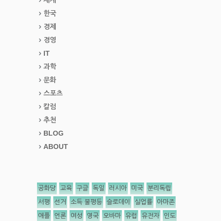
한국
경제
경영
IT
과학
문화
스포츠
칼럼
추천
BLOG
ABOUT
공화당
교육
구글
독일
러시아
미국
분리독립
서평
선거
소득 불평등
슬로데이
실업률
아마존
애플
언론
여성
영국
오바마
유럽
유전자
인도