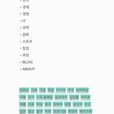
한국
경제
경영
IT
과학
문화
스포츠
칼럼
추천
BLOG
ABOUT
공화당
교육
구글
독일
러시아
미국
분리독립
서평
선거
소득 불평등
슬로데이
실업률
아마존
애플
언론
여성
영국
오바마
유럽
유전자
인도
일본
종교
중국
커피
코로나19
트위터
페이스북