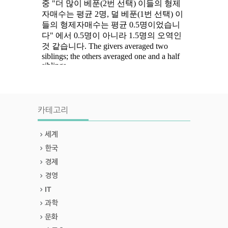
카테고리
세계
한국
경제
경영
IT
과학
문화