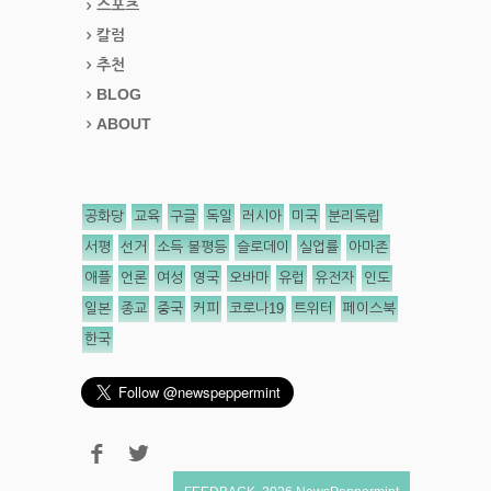
스포츠
칼럼
추천
BLOG
ABOUT
공화당
교육
구글
독일
러시아
미국
분리독립
서평
선거
소득 불평등
슬로데이
실업률
아마존
애플
언론
여성
영국
오바마
유럽
유전자
인도
일본
종교
중국
커피
코로나19
트위터
페이스북
한국