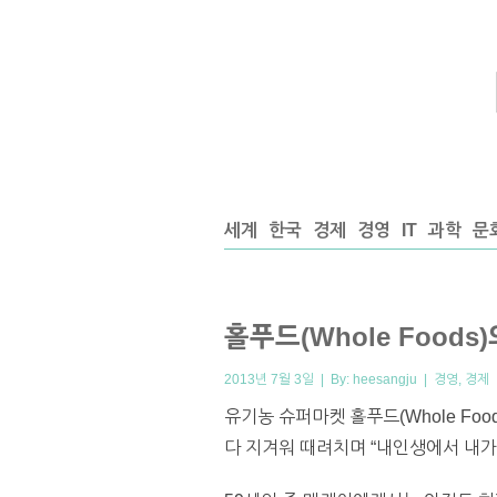
세계
한국
경제
경영
IT
과학
문
홀푸드(Whole Food
2013년 7월 3일 | By:
heesangju
|
경영
,
경제
유기농 슈퍼마켓 홀푸드(Whole Food
다 지겨워 때려치며 “내인생에서 내가