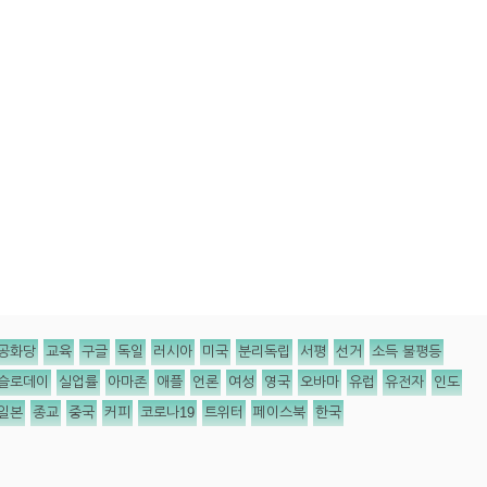
공화당
교육
구글
독일
러시아
미국
분리독립
서평
선거
소득 불평등
슬로데이
실업률
아마존
애플
언론
여성
영국
오바마
유럽
유전자
인도
일본
종교
중국
커피
코로나19
트위터
페이스북
한국