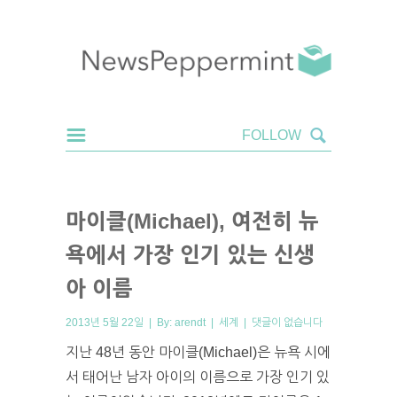
마이클(Michael), 여전히 뉴
욕에서 가장 인기 있는 신생
아 이름
2013년 5월 22일 | By:
arendt
|
세계
|
댓글이 없습니다
지난 48년 동안 마이클(Michael)은 뉴욕 시에
서 태어난 남자 아이의 이름으로 가장 인기 있