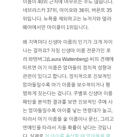
이름이 40위 근처에 머무르는 주도 많습니다.
네브라스카 37위, 아이오와 36위, 버몬트 35
위입니다. 뉴욕을 제외하고는 뉴저지와 델라
웨어에서만 마이클이 1위입니다.
왜 지역마다 신생아 이름의 인기가 크게 차이
나는 걸까요? 자칭 신생아 이름 전문가인 로
라 와텐버그(Laura Wattenberg) 씨의 견해에
따르면 아기 이름은 엄마들의 정치적 성향과
관련이 있다고 합니다. 정치적으로 진보적인
엄마들일수록 아기 이름을 보수적이거나 평
범하게 짓는다는 겁니다. 주별로 신생아 이름
패턴을 분석한 결과를 보면 진보적인 주에 사
는 엄마들일수록 아이를 낳는 연령대가 높고,
따라서 아기 이름을 술 이름이나 문신, 그리고
연예인을 따라서 지을 확률이 낮다는 것입니
다. 실제로
첫 아이를 출산할 때 엄마들을 평