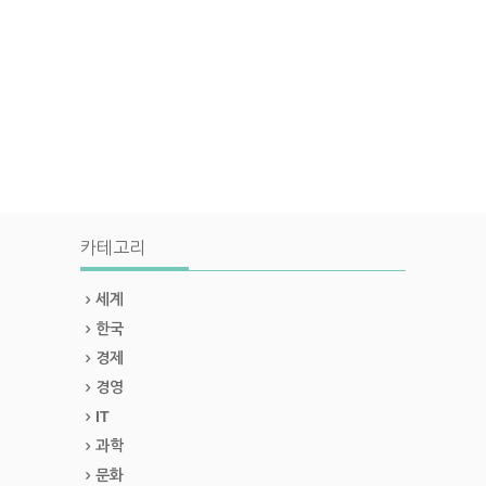
카테고리
세계
한국
경제
경영
IT
과학
문화