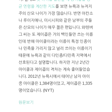
균 연령을 계산한 지도
를 보면 뉴욕과 뉴저지
주의 산모 나이가 가장 많습니다. 반면 아칸소
나 루이지애나, 미시시피와 같은 남부의 주들
은 산모의 나이가 매우 젊은 편입니다. 와텐버
그 씨는 또 제이콥은 거의 백인들만 쓰는 이름
인데 반해 마이클이라는 이름이 특정 인종이
나 민족을 가리지 않고 널리 쓰이는 이름이기
때문에 뉴욕과 같이 다인종/다민족 지역에서
선호된다고 설명합니다. 하지만 지난 2년간
마이클과 제이콥의 격차는 계속 줄어들었습
니다. 2012년 뉴욕시에서 태어난 남자 아이
중 마이클은 1,384명이었고, 제이콥은 1,335
명이었습니다. (NYT)
원문보기