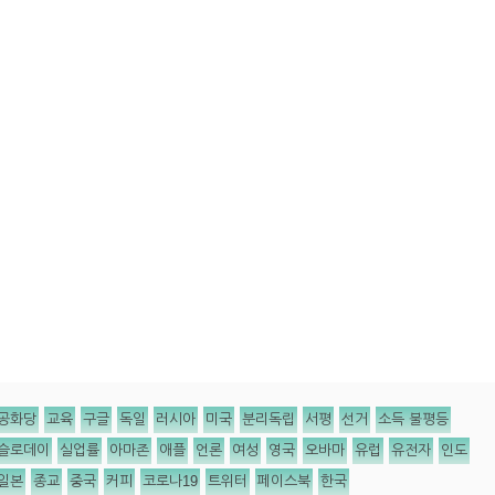
공화당
교육
구글
독일
러시아
미국
분리독립
서평
선거
소득 불평등
슬로데이
실업률
아마존
애플
언론
여성
영국
오바마
유럽
유전자
인도
일본
종교
중국
커피
코로나19
트위터
페이스북
한국