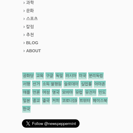
과학
문화
스포츠
칼럼
추천
BLOG
ABOUT
공화당
교육
구글
독일
러시아
미국
분리독립
서평
선거
소득 불평등
슬로데이
실업률
아마존
애플
언론
여성
영국
오바마
유럽
유전자
인도
일본
종교
중국
커피
코로나19
트위터
페이스북
한국