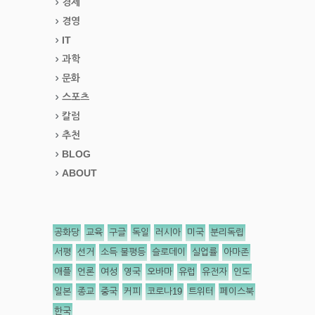
경제
경영
IT
과학
문화
스포츠
칼럼
추천
BLOG
ABOUT
공화당
교육
구글
독일
러시아
미국
분리독립
서평
선거
소득 불평등
슬로데이
실업률
아마존
애플
언론
여성
영국
오바마
유럽
유전자
인도
일본
종교
중국
커피
코로나19
트위터
페이스북
한국