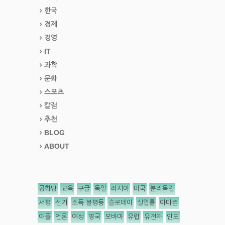
한국
경제
경영
IT
과학
문화
스포츠
칼럼
추천
BLOG
ABOUT
공화당
교육
구글
독일
러시아
미국
분리독립
서평
선거
소득 불평등
슬로데이
실업률
아마존
애플
언론
여성
영국
오바마
유럽
유전자
인도