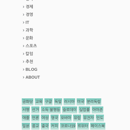
경제
경영
IT
과학
문화
스포츠
칼럼
추천
BLOG
ABOUT
공화당
교육
구글
독일
러시아
미국
분리독립
서평
선거
소득 불평등
슬로데이
실업률
아마존
애플
언론
여성
영국
오바마
유럽
유전자
인도
일본
종교
중국
커피
코로나19
트위터
페이스북