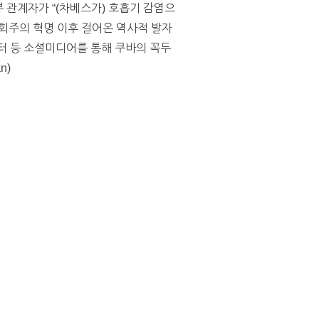
부 관계자가 “(차베스가) 호흡기 감염으
회주의 혁명 이후 걸어온 역사적 발자
터 등 소셜미디어를 통해 쿠바의 꼭두
n)