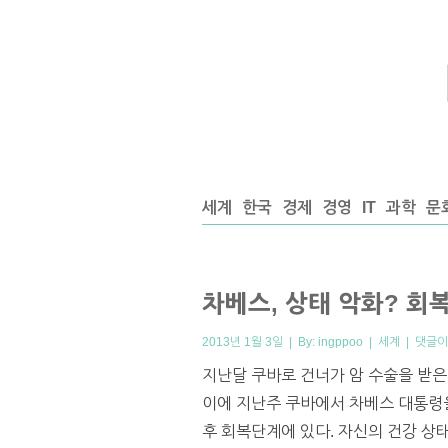
세계
한국
경제
경영
IT
과학
문
차베스, 상태 악화? 회
2013년 1월 3일 | By:
ingppoo
|
세계
|
댓글이
지난달 쿠바로 건너가 암 수술을 받은
이에 지난주 쿠바에서 차베스 대통령을
후 회복단계에 있다. 자신의 건강 상