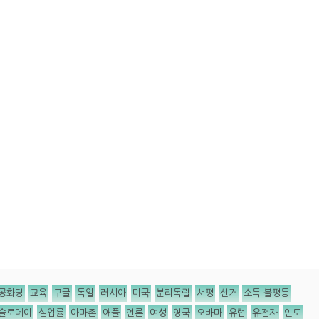
공화당
교육
구글
독일
러시아
미국
분리독립
서평
선거
소득 불평등
슬로데이
실업률
아마존
애플
언론
여성
영국
오바마
유럽
유전자
인도