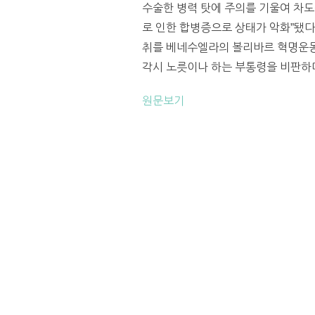
수술한 병력 탓에 주의를 기울여 차도를
로 인한 합병증으로 상태가 악화”됐다
취를 베네수엘라의 볼리바르 혁명운동
각시 노릇이나 하는 부통령을 비판하며 
원문보기