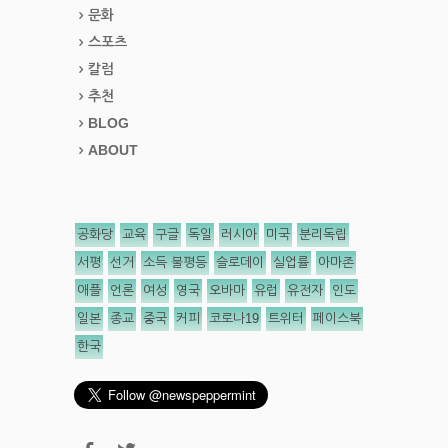
문화
스포츠
칼럼
추천
BLOG
ABOUT
공화당
교육
구글
독일
러시아
미국
분리독립
서평
선거
소득 불평등
슬로데이
실업률
아마존
애플
언론
여성
영국
오바마
유럽
유전자
인도
일본
종교
중국
커피
코로나19
트위터
페이스북
한국