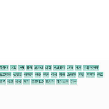
공화당
교육
구글
독일
러시아
미국
분리독립
서평
선거
소득 불평등
슬로데이
실업률
아마존
애플
언론
여성
영국
오바마
유럽
유전자
인도
일본
종교
중국
커피
코로나19
트위터
페이스북
한국