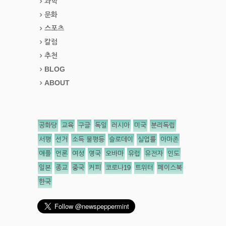
과학
문화
스포츠
칼럼
추천
BLOG
ABOUT
공화당
교육
구글
독일
러시아
미국
분리독립
서평
선거
소득 불평등
슬로데이
실업률
아마존
애플
언론
여성
영국
오바마
유럽
유전자
인도
일본
종교
중국
커피
코로나19
트위터
페이스북
한국