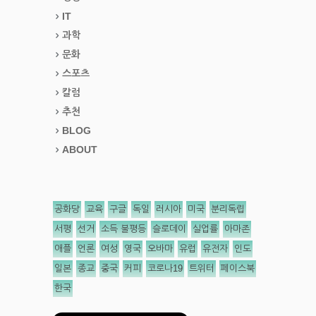
IT
과학
문화
스포츠
칼럼
추천
BLOG
ABOUT
공화당
교육
구글
독일
러시아
미국
분리독립
서평
선거
소득 불평등
슬로데이
실업률
아마존
애플
언론
여성
영국
오바마
유럽
유전자
인도
일본
종교
중국
커피
코로나19
트위터
페이스북
한국