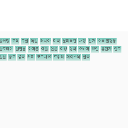
공화당
교육
구글
독일
러시아
미국
분리독립
서평
선거
소득 불평등
슬로데이
실업률
아마존
애플
언론
여성
영국
오바마
유럽
유전자
인도
일본
종교
중국
커피
코로나19
트위터
페이스북
한국