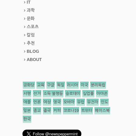
IT
과학
문화
스포츠
칼럼
추천
BLOG
ABOUT
공화당
교육
구글
독일
러시아
미국
분리독립
서평
선거
소득 불평등
슬로데이
실업률
아마존
애플
언론
여성
영국
오바마
유럽
유전자
인도
일본
종교
중국
커피
코로나19
트위터
페이스북
한국