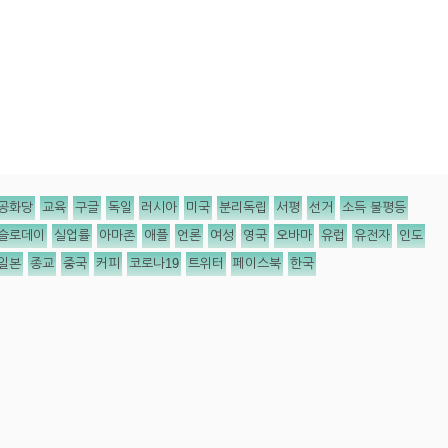
공화당
교육
구글
독일
러시아
미국
분리독립
서평
선거
소득 불평등
슬로데이
실업률
아마존
애플
언론
여성
영국
오바마
유럽
유전자
인도
일본
종교
중국
커피
코로나19
트위터
페이스북
한국