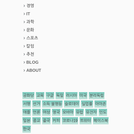
경영
IT
과학
문화
스포츠
칼럼
추천
BLOG
ABOUT
공화당
교육
구글
독일
러시아
미국
분리독립
서평
선거
소득 불평등
슬로데이
실업률
아마존
애플
언론
여성
영국
오바마
유럽
유전자
인도
일본
종교
중국
커피
코로나19
트위터
페이스북
한국