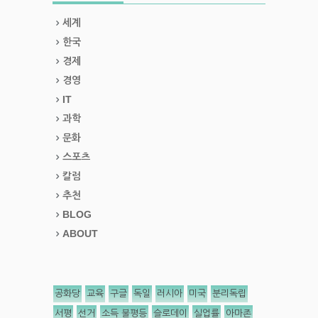
세계
한국
경제
경영
IT
과학
문화
스포츠
칼럼
추천
BLOG
ABOUT
공화당
교육
구글
독일
러시아
미국
분리독립
서평
선거
소득 불평등
슬로데이
실업률
아마존